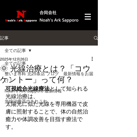
記事
全ての記事
2025年12月26日
全ての記事
🌞 光線治療とは？「コウ
整いま専科 北25条店 ブログ 最新情報をお届
ケントー」って何？
け！
可視総合光線療法
として知られる
Noah's Ark Sapporo 最新情報
光線治療は、
光線治療器のあれこれ
太陽光に似た光線を専用機器で皮
膚に照射することで、体の自然治
癒力や体調改善を目指す療法で
す。