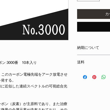
カ
納期について
【在庫がある場合】
送料
 3000番 10本入り
ます。
【予約商品の場合】ご
全国一律送料無料
送します。
、このカーボン電極先端をアーク放電させ
を発する。
線に近似した連続スペクトルの可視総合光
ーボン（炭素）が主原料であり、また治療
に微量の金属元素が含有されており、その