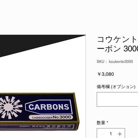
コウケント
ーボン 30
SKU： koukento3000
価
￥3,080
格
備考欄 (オプション)
数量
*