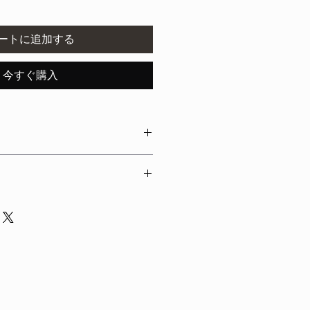
ートに追加する
今すぐ購入
ご入金確認後5営業日以内に発送し
入金確認後5～10営業日以内に発